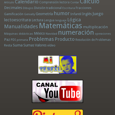
Cálculo
Calendario
Comprensión lectora
Artículo
Contar
Decimales
División tradicional
Fracciones
Dibujos
Escritura
humor
Juego
Geometría
Infantil
Inglés
Gamificación
Genially
Lógica
lectoescritura
Lectura
Lengua
lenguaje
Matemáticas
Manualidades
multiplicación
numeración
México
Máquinas didácticas
Navidad
operaciones
Problemas
Producto
Paz
PDI
Resolución de Problemas
primaria
Suma
Sumas
Valores
Resta
vídeo