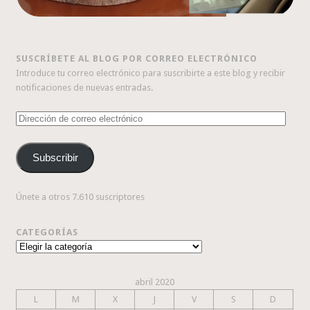
SUSCRÍBETE AL BLOG POR CORREO ELECTRÓNICO
Introduce tu correo electrónico para suscribirte a este blog y recibir
notificaciones de nuevas entradas.
Dirección
de
correo
Subscribir
electrónico
Únete a otros 7.610 suscriptores
CATEGORÍAS
Categorías
abril 2020
L
M
X
J
V
S
D