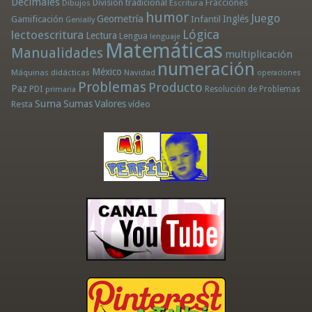
Decimales
División tradicional
Fracciones
Dibujos
Escritura
humor
Juego
Geometría
Infantil
Inglés
Gamificación
Genially
Lógica
lectoescritura
Lectura
Lengua
lenguaje
Matemáticas
Manualidades
multiplicación
numeración
México
Máquinas didácticas
Navidad
operaciones
Problemas
Producto
Paz
PDI
Resolución de Problemas
primaria
Suma
Sumas
Valores
Resta
vídeo