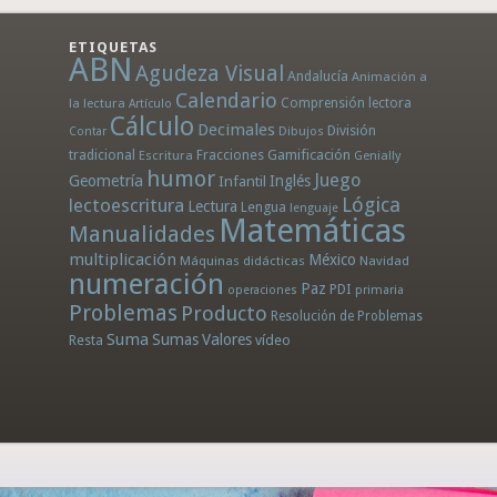
ETIQUETAS
ABN
Agudeza Visual
Andalucía
Animación a
Calendario
la lectura
Comprensión lectora
Artículo
Cálculo
Decimales
División
Dibujos
Contar
tradicional
Fracciones
Gamificación
Escritura
Genially
humor
Juego
Geometría
Infantil
Inglés
Lógica
lectoescritura
Lectura
Lengua
lenguaje
Matemáticas
Manualidades
multiplicación
México
Máquinas didácticas
Navidad
numeración
Paz
PDI
operaciones
primaria
Problemas
Producto
Resolución de Problemas
Suma
Sumas
Valores
Resta
vídeo