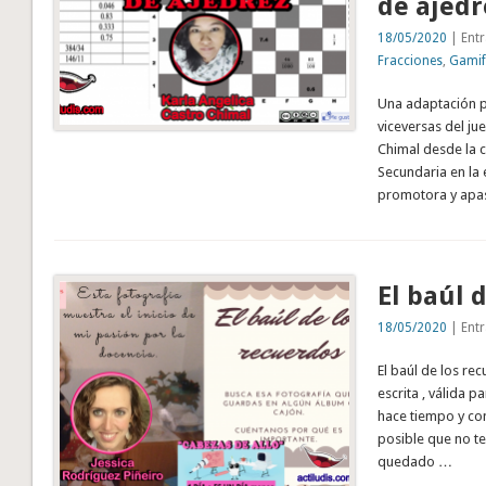
de ajedr
18/05/2020
| Entr
Fracciones
,
Gamif
Una adaptación pa
viceversas del ju
Chimal desde la c
Secundaria en la
promotora y apas
El baúl 
18/05/2020
| Entr
El baúl de los re
escrita , válida p
hace tiempo y con
posible que no t
quedado …