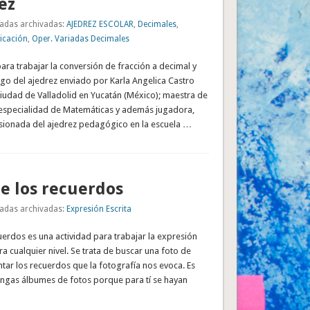
ez
adas archivadas:
AJEDREZ ESCOLAR
,
Decimales
,
icación
,
Oper. Variadas Decimales
ra trabajar la conversión de fracción a decimal y
ego del ajedrez enviado por Karla Angelica Castro
iudad de Valladolid en Yucatán (México); maestra de
 especialidad de Matemáticas y además jugadora,
ionada del ajedrez pedagógico en la escuela …
de los recuerdos
adas archivadas:
Expresión Escrita
cuerdos es una actividad para trabajar la expresión
ara cualquier nivel. Se trata de buscar una foto de
tar los recuerdos que la fotografía nos evoca. Es
engas álbumes de fotos porque para tí se hayan