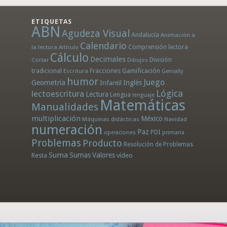
ETIQUETAS
ABN
Agudeza Visual
Andalucía
Animación a
Calendario
la lectura
Comprensión lectora
Artículo
Cálculo
Decimales
División
Dibujos
Contar
tradicional
Fracciones
Gamificación
Escritura
Genially
humor
Juego
Geometría
Infantil
Inglés
Lógica
lectoescritura
Lectura
Lengua
lenguaje
Matemáticas
Manualidades
multiplicación
México
Máquinas didácticas
Navidad
numeración
Paz
PDI
operaciones
primaria
Problemas
Producto
Resolución de Problemas
Suma
Sumas
Valores
Resta
vídeo