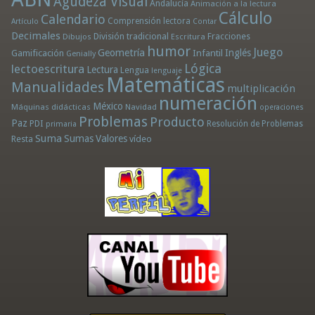
Agudeza Visual
Andalucía
Animación a la lectura
Cálculo
Calendario
Comprensión lectora
Artículo
Contar
Decimales
División tradicional
Fracciones
Dibujos
Escritura
humor
Juego
Geometría
Infantil
Inglés
Gamificación
Genially
Lógica
lectoescritura
Lectura
Lengua
lenguaje
Matemáticas
Manualidades
multiplicación
numeración
México
Máquinas didácticas
Navidad
operaciones
Problemas
Producto
Paz
PDI
Resolución de Problemas
primaria
Suma
Sumas
Valores
Resta
vídeo