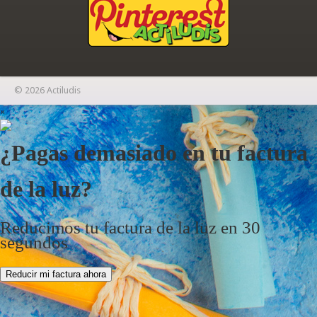
© 2026 Actiludis
×
¿Pagas demasiado en tu factura
de la luz?
Reducimos tu factura de la luz en 30
segundos
Reducir mi factura ahora