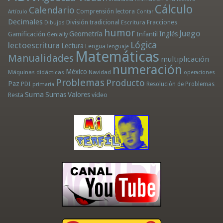
Cálculo
Calendario
Comprensión lectora
Artículo
Contar
Decimales
División tradicional
Fracciones
Dibujos
Escritura
humor
Juego
Geometría
Infantil
Inglés
Gamificación
Genially
Lógica
lectoescritura
Lectura
Lengua
lenguaje
Matemáticas
Manualidades
multiplicación
numeración
México
Máquinas didácticas
Navidad
operaciones
Problemas
Producto
Paz
PDI
Resolución de Problemas
primaria
Suma
Sumas
Valores
Resta
vídeo