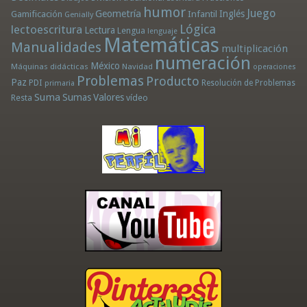
humor
Juego
Geometría
Infantil
Inglés
Gamificación
Genially
Lógica
lectoescritura
Lectura
Lengua
lenguaje
Matemáticas
Manualidades
multiplicación
numeración
México
Máquinas didácticas
Navidad
operaciones
Problemas
Producto
Paz
PDI
Resolución de Problemas
primaria
Suma
Sumas
Valores
Resta
vídeo