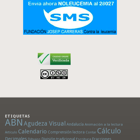
ETIQUETAS
ABN
Agudeza Visual
Andalucía
Animación a la lectura
Cálculo
Calendario
Comprensión lectora
Artículo
Contar
Decimales
División tradicional
Fracciones
Dibujos
Escritura