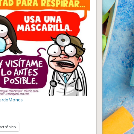
lardoMonos
ectrónico