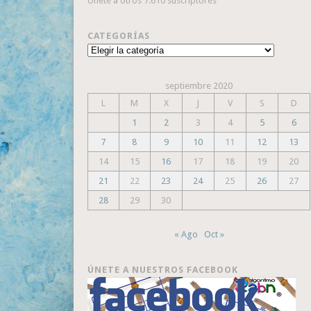
Únete a otros 7.610 suscriptores
CATEGORÍAS
Categorías
septiembre 2020
L
M
X
J
V
S
D
1
2
3
4
5
6
7
8
9
10
11
12
13
14
15
16
17
18
19
20
21
22
23
24
25
26
27
28
29
30
« Ago
Oct »
ÚNETE A NUESTROS FACEBOOK