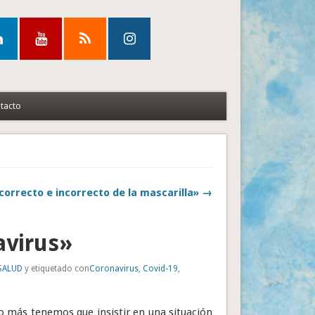
tacto
correcto e incorrecto de la mascarilla» →
avirus»
SALUD
y etiquetado con
Coronavirus
,
Covid-19
,
o más tenemos que insistir en una situación