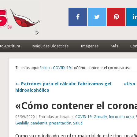
to-Escritura
Máquinas Didácticas
Imágenes
Más
Con
Tu estás aquí:
Inicio
›
COVID-19
› «Cómo contener el coronavirus»
← Patrones para el cálculo: fabricamos gel
«Uso 
hidroalcohólico
«Cómo contener el coron
05/09/2020 | Entradas archivadas:
COVID-19
,
Genially
,
Inicio de curso
,
Genially
,
pandemia
,
presentación
,
Salud
Como ya en indicado en otro material de este tipo, un añ