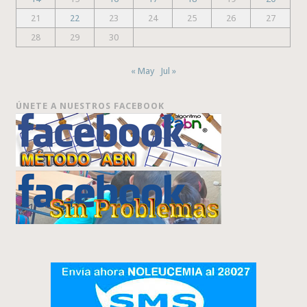
21
22
23
24
25
26
27
28
29
30
« May
Jul »
ÚNETE A NUESTROS FACEBOOK