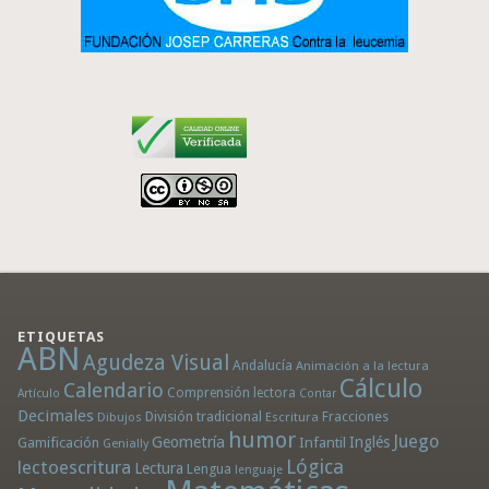
ETIQUETAS
ABN
Agudeza Visual
Andalucía
Animación a la lectura
Cálculo
Calendario
Comprensión lectora
Artículo
Contar
Decimales
División tradicional
Fracciones
Dibujos
Escritura
humor
Juego
Geometría
Infantil
Inglés
Gamificación
Genially
Lógica
lectoescritura
Lectura
Lengua
lenguaje