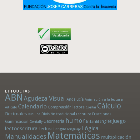
ETIQUETAS
ABN
Agudeza Visual
Andalucía
Animación a la lectura
Cálculo
Calendario
Comprensión lectora
Artículo
Contar
Decimales
División tradicional
Fracciones
Dibujos
Escritura
humor
Juego
Geometría
Infantil
Inglés
Gamificación
Genially
Lógica
lectoescritura
Lectura
Lengua
lenguaje
Matemáticas
Manualidades
multiplicación