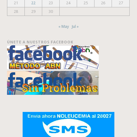
21
22
23
24
25
26
27
28
29
30
« May
Jul »
ÚNETE A NUESTROS FACEBOOK