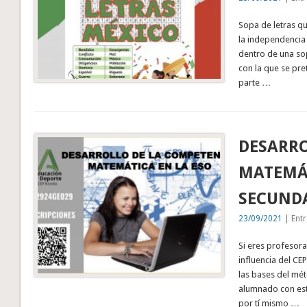
Sopa de letras q
la independencia 
dentro de una sop
con la que se pre
parte …
DESARRO
MATEMÁ
SECUND
23/09/2021
| Entr
Si eres profesor
influencia del CE
las bases del mét
alumnado con est
por tí mismo …