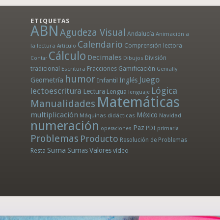
ETIQUETAS
ABN
Agudeza Visual
Andalucía
Animación a
Calendario
la lectura
Comprensión lectora
Artículo
Cálculo
Decimales
División
Dibujos
Contar
tradicional
Fracciones
Gamificación
Escritura
Genially
humor
Juego
Geometría
Infantil
Inglés
Lógica
lectoescritura
Lectura
Lengua
lenguaje
Matemáticas
Manualidades
multiplicación
México
Máquinas didácticas
Navidad
numeración
Paz
PDI
operaciones
primaria
Problemas
Producto
Resolución de Problemas
Suma
Sumas
Valores
Resta
vídeo