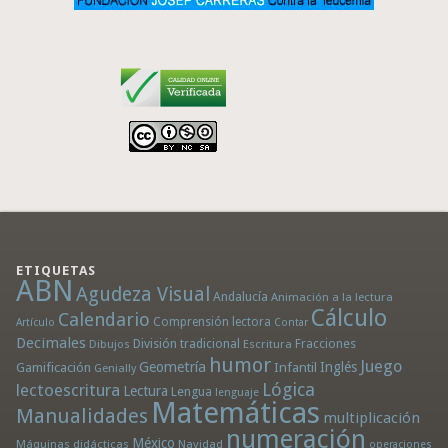
ETIQUETAS
ABN
Agudeza Visual
Andalucía
Animación a la lectura
Cálculo
Calendario
Comprensión lectora
Artículo
Contar
Decimales
División tradicional
Fracciones
Dibujos
Escritura
humor
Juego
Geometría
Infantil
Inglés
Gamificación
Genially
Lógica
lectoescritura
Lectura
Lengua
lenguaje
Matemáticas
Manualidades
multiplicación
numeración
México
Máquinas didácticas
Navidad
operaciones