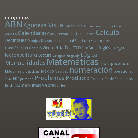
ETIQUETAS
ABN
Agudeza Visual
Andalucía
Animación a la lectura
Cálculo
Calendario
Comprensión lectora
Artículo
Contar
Decimales
División tradicional
Fracciones
Dibujos
Escritura
humor
Juego
Geometría
Infantil
Inglés
Gamificación
Genially
Lógica
lectoescritura
Lectura
Lengua
lenguaje
Matemáticas
Manualidades
multiplicación
numeración
México
Máquinas didácticas
Navidad
operaciones
Problemas
Producto
Paz
PDI
Resolución de Problemas
primaria
Suma
Sumas
Valores
Resta
vídeo