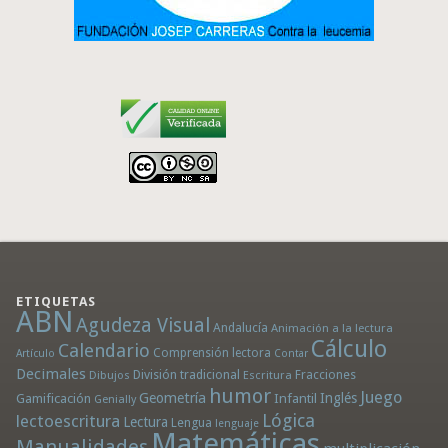
ETIQUETAS
ABN
Agudeza Visual
Andalucía
Animación a la lectura
Cálculo
Calendario
Comprensión lectora
Artículo
Contar
Decimales
División tradicional
Fracciones
Dibujos
Escritura
humor
Juego
Geometría
Infantil
Inglés
Gamificación
Genially
Lógica
lectoescritura
Lectura
Lengua
lenguaje
Matemáticas
Manualidades