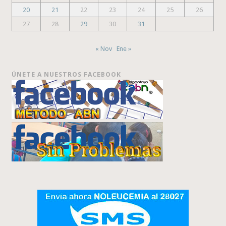
20
21
22
23
24
25
26
27
28
29
30
31
« Nov
Ene »
ÚNETE A NUESTROS FACEBOOK