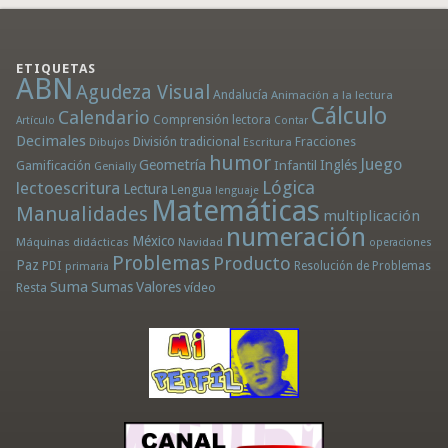
ETIQUETAS
ABN
Agudeza Visual
Andalucía
Animación a la lectura
Cálculo
Calendario
Comprensión lectora
Artículo
Contar
Decimales
División tradicional
Fracciones
Dibujos
Escritura
humor
Juego
Geometría
Infantil
Inglés
Gamificación
Genially
Lógica
lectoescritura
Lectura
Lengua
lenguaje
Matemáticas
Manualidades
multiplicación
numeración
México
Máquinas didácticas
Navidad
operaciones
Problemas
Producto
Paz
PDI
Resolución de Problemas
primaria
Suma
Sumas
Valores
Resta
vídeo