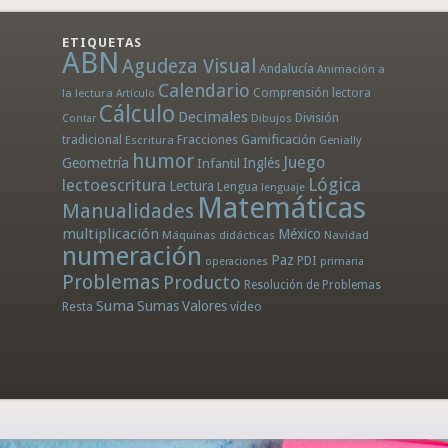
ETIQUETAS
ABN
Agudeza Visual
Andalucía
Animación a
Calendario
la lectura
Comprensión lectora
Artículo
Cálculo
Decimales
División
Dibujos
Contar
tradicional
Fracciones
Gamificación
Escritura
Genially
humor
Juego
Geometría
Infantil
Inglés
Lógica
lectoescritura
Lectura
Lengua
lenguaje
Matemáticas
Manualidades
multiplicación
México
Máquinas didácticas
Navidad
numeración
Paz
PDI
operaciones
primaria
Problemas
Producto
Resolución de Problemas
Suma
Sumas
Valores
Resta
vídeo