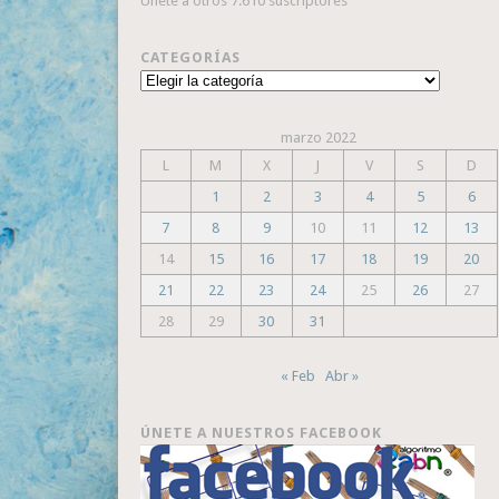
Únete a otros 7.610 suscriptores
CATEGORÍAS
Categorías
marzo 2022
L
M
X
J
V
S
D
1
2
3
4
5
6
7
8
9
10
11
12
13
14
15
16
17
18
19
20
21
22
23
24
25
26
27
28
29
30
31
« Feb
Abr »
ÚNETE A NUESTROS FACEBOOK