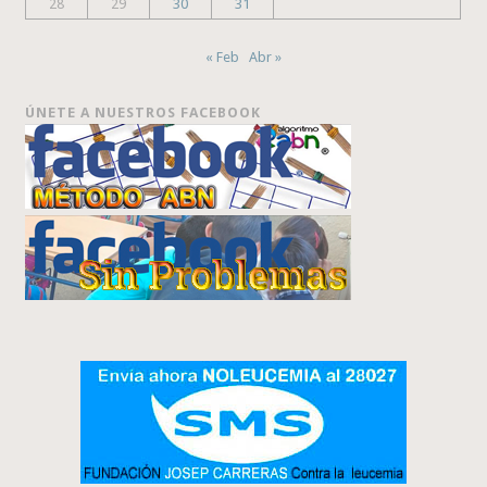
28
29
30
31
« Feb
Abr »
ÚNETE A NUESTROS FACEBOOK