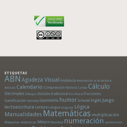
ETIQUETAS
ABN
Agudeza Visual
Andalucía
Animación a la lectura
Cálculo
Calendario
Comprensión lectora
Artículo
Contar
Decimales
División tradicional
Fracciones
Dibujos
Escritura
humor
Juego
Geometría
Infantil
Inglés
Gamificación
Genially
Lógica
lectoescritura
Lectura
Lengua
lenguaje
Matemáticas
Manualidades
multiplicación
numeración
México
Máquinas didácticas
Navidad
operaciones