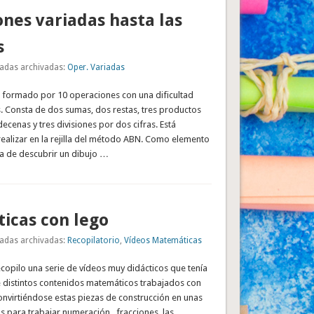
nes variadas hasta las
s
adas archivadas:
Oper. Variadas
á formado por 10 operaciones con una dificultad
. Consta de dos sumas, dos restas, tres productos
ecenas y tres divisiones por dos cifras. Está
ealizar en la rejilla del método ABN. Como elemento
ta de descubrir un dibujo …
icas con lego
adas archivadas:
Recopilatorio
,
Vídeos Matemáticas
recopilo una serie de vídeos muy didácticos que tenía
distintos contenidos matemáticos trabajados con
onvirtiéndose estas piezas de construcción en unas
s para trabajar numeración, fracciones, las