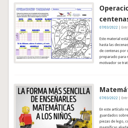
Operacio
centena
07/03/2022
| Entr
Este material est
hasta las decenas
de centenas por d
preparado para r
motivador se tra
Matemát
07/03/2022
| Entr
En este artículo 
guardados sobre 
piezas de lego, c
magníficas aliada