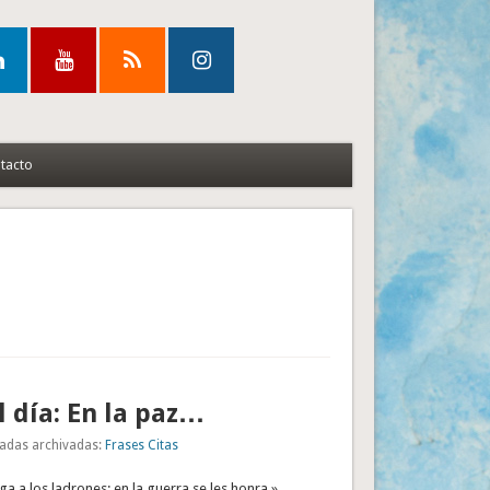
tacto
l día: En la paz…
adas archivadas:
Frases Citas
ga a los ladrones; en la guerra se les honra.»