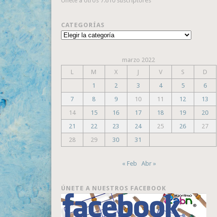
Únete a otros 7.610 suscriptores
CATEGORÍAS
Categorías
marzo 2022
L
M
X
J
V
S
D
1
2
3
4
5
6
7
8
9
10
11
12
13
14
15
16
17
18
19
20
21
22
23
24
25
26
27
28
29
30
31
« Feb
Abr »
ÚNETE A NUESTROS FACEBOOK