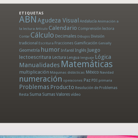
ETIQUETAS
ABN
Agudeza Visual
Andalucía
Animación a
Calendario
la lectura
Comprensión lectora
Artículo
Cálculo
Decimales
División
Dibujos
Contar
tradicional
Fracciones
Gamificación
Escritura
Genially
humor
Juego
Geometría
Infantil
Inglés
Lógica
lectoescritura
Lectura
Lengua
lenguaje
Matemáticas
Manualidades
multiplicación
México
Máquinas didácticas
Navidad
numeración
Paz
PDI
operaciones
primaria
Problemas
Producto
Resolución de Problemas
Suma
Sumas
Valores
Resta
vídeo