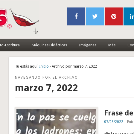
to-Escritura
Máquinas Didácticas
Imágenes
Más
Con
Tu estás aquí:
Inicio
› Archivo por marzo 7, 2022
NAVEGANDO POR EL ARCHIVO
marzo 7, 2022
Frase de
07/03/2022
| Entr
«En la paz se cuel