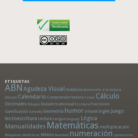
ETIQUETAS
ABN
Agudeza Visual
Andalucía
Animación a la lectura
Cálculo
Calendario
Comprensión lectora
Artículo
Contar
Decimales
División tradicional
Fracciones
Dibujos
Escritura
humor
Juego
Geometría
Infantil
Inglés
Gamificación
Genially
Lógica
lectoescritura
Lectura
Lengua
lenguaje
Matemáticas
Manualidades
multiplicación
numeración
México
Máquinas didácticas
Navidad
operaciones