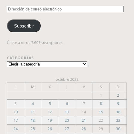
Dirección
de
correo
Subscribir
electrónico
Únete a otros 7.609 suscriptores
CATEGORÍAS
Categorías
octubre 2022
L
M
X
J
V
S
D
1
2
3
4
5
6
7
8
9
10
11
12
13
14
15
16
17
18
19
20
21
22
23
24
25
26
27
28
29
30