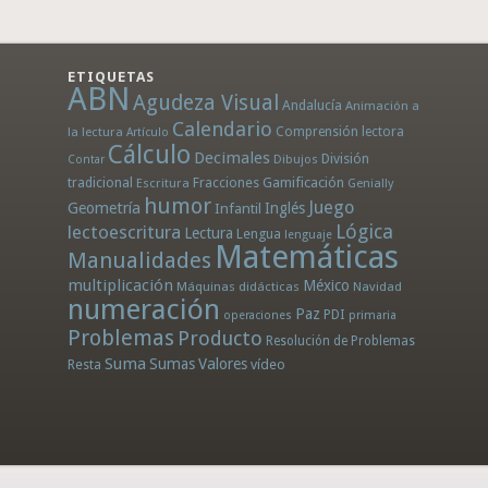
ETIQUETAS
ABN
Agudeza Visual
Andalucía
Animación a
Calendario
la lectura
Comprensión lectora
Artículo
Cálculo
Decimales
División
Dibujos
Contar
tradicional
Fracciones
Gamificación
Escritura
Genially
humor
Juego
Geometría
Infantil
Inglés
Lógica
lectoescritura
Lectura
Lengua
lenguaje
Matemáticas
Manualidades
multiplicación
México
Máquinas didácticas
Navidad
numeración
Paz
PDI
operaciones
primaria
Problemas
Producto
Resolución de Problemas
Suma
Sumas
Valores
Resta
vídeo