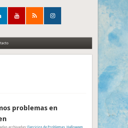
tacto
mos problemas en
en
adas archivadas:
Ejercicios de Problemas
,
Halloween