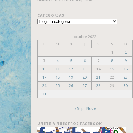
Únete a otros 7.610 suscriptores
CATEGORÍAS
Categorías
octubre 2022
L
M
X
J
V
S
D
1
2
3
4
5
6
7
8
9
10
11
12
13
14
15
16
17
18
19
20
21
22
23
24
25
26
27
28
29
30
31
« Sep
Nov »
ÚNETE A NUESTROS FACEBOOK