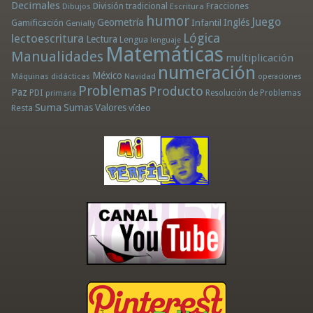
Decimales
División tradicional
Fracciones
Dibujos
Escritura
humor
Juego
Geometría
Infantil
Inglés
Gamificación
Genially
Lógica
lectoescritura
Lectura
Lengua
lenguaje
Matemáticas
Manualidades
multiplicación
numeración
México
Máquinas didácticas
Navidad
operaciones
Problemas
Producto
Paz
PDI
Resolución de Problemas
primaria
Suma
Sumas
Valores
Resta
vídeo