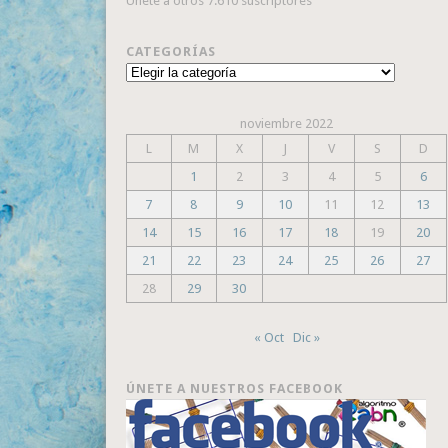
Únete a otros 7.610 suscriptores
CATEGORÍAS
Categorías
noviembre 2022
L
M
X
J
V
S
D
1
2
3
4
5
6
7
8
9
10
11
12
13
14
15
16
17
18
19
20
21
22
23
24
25
26
27
28
29
30
« Oct
Dic »
ÚNETE A NUESTROS FACEBOOK