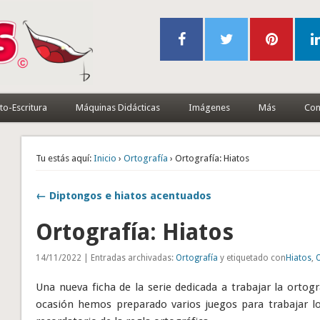
to-Escritura
Máquinas Didácticas
Imágenes
Más
Con
Tu estás aquí:
Inicio
›
Ortografía
› Ortografía: Hiatos
← Diptongos e hiatos acentuados
Ortografía: Hiatos
14/11/2022 | Entradas archivadas:
Ortografía
y etiquetado con
Hiatos
,
Una nueva ficha de la serie dedicada a trabajar la ortog
ocasión hemos preparado varios juegos para trabajar los 