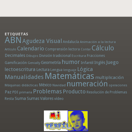
ETIQUETAS
ABN
Agudeza Visual
Andalucía
Animación a la lectura
Cálculo
Calendario
Comprensión lectora
Artículo
Contar
Decimales
División tradicional
Fracciones
Dibujos
Escritura
humor
Juego
Geometría
Infantil
Inglés
Gamificación
Genially
Lógica
lectoescritura
Lectura
Lengua
lenguaje
Matemáticas
Manualidades
multiplicación
numeración
México
Máquinas didácticas
Navidad
operaciones
Problemas
Producto
Paz
PDI
Resolución de Problemas
primaria
Suma
Sumas
Valores
Resta
vídeo