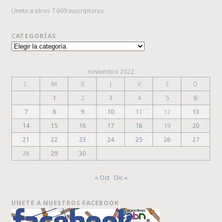
Únete a otros 7.609 suscriptores
CATEGORÍAS
Categorías
noviembre 2022
L
M
X
J
V
S
D
1
2
3
4
5
6
7
8
9
10
11
12
13
14
15
16
17
18
19
20
21
22
23
24
25
26
27
28
29
30
« Oct
Dic »
ÚNETE A NUESTROS FACEBOOK