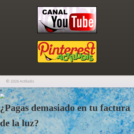
© 2026 Actiludis
×
¿Pagas demasiado en tu factura
de la luz?