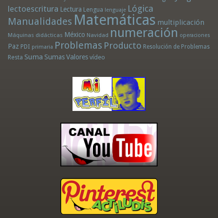
Lógica
lectoescritura
Lectura
Lengua
lenguaje
Matemáticas
Manualidades
multiplicación
numeración
México
Máquinas didácticas
Navidad
operaciones
Problemas
Producto
Paz
PDI
Resolución de Problemas
primaria
Suma
Sumas
Valores
Resta
vídeo