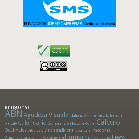
ETIQUETAS
ABN
Agudeza Visual
Andalucía
Animación a la lectura
Cálculo
Calendario
Comprensión lectora
Artículo
Contar
Decimales
División tradicional
Fracciones
Dibujos
Escritura
humor
Juego
Geometría
Infantil
Inglés
Gamificación
Genially