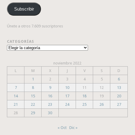
correo
Subscribir
electrónico
Únete a otros 7.609 suscriptores
CATEGORÍAS
Categorías
noviembre 2022
L
M
X
J
V
S
D
1
2
3
4
5
6
7
8
9
10
11
12
13
14
15
16
17
18
19
20
21
22
23
24
25
26
27
28
29
30
« Oct
Dic »