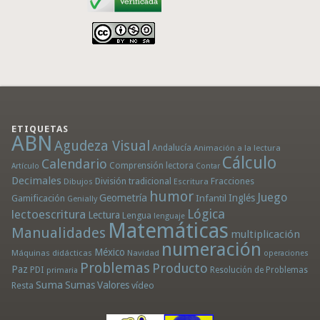
ETIQUETAS
ABN
Agudeza Visual
Andalucía
Animación a la lectura
Cálculo
Calendario
Comprensión lectora
Artículo
Contar
Decimales
División tradicional
Fracciones
Dibujos
Escritura
humor
Juego
Geometría
Infantil
Inglés
Gamificación
Genially
Lógica
lectoescritura
Lectura
Lengua
lenguaje
Matemáticas
Manualidades
multiplicación
numeración
México
Máquinas didácticas
Navidad
operaciones
Problemas
Producto
Paz
PDI
Resolución de Problemas
primaria
Suma
Sumas
Valores
Resta
vídeo