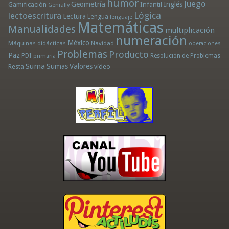
humor
Juego
Geometría
Infantil
Inglés
Gamificación
Genially
Lógica
lectoescritura
Lectura
Lengua
lenguaje
Matemáticas
Manualidades
multiplicación
numeración
México
Máquinas didácticas
Navidad
operaciones
Problemas
Producto
Paz
PDI
Resolución de Problemas
primaria
Suma
Sumas
Valores
Resta
vídeo