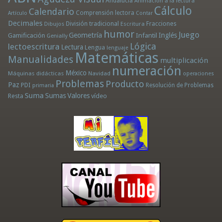
Andalucía
Animación a la lectura
Cálculo
Calendario
Comprensión lectora
Artículo
Contar
Decimales
División tradicional
Fracciones
Dibujos
Escritura
humor
Juego
Geometría
Infantil
Inglés
Gamificación
Genially
Lógica
lectoescritura
Lectura
Lengua
lenguaje
Matemáticas
Manualidades
multiplicación
numeración
México
Máquinas didácticas
Navidad
operaciones
Problemas
Producto
Paz
PDI
Resolución de Problemas
primaria
Suma
Sumas
Valores
Resta
vídeo