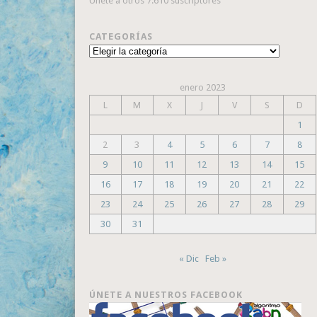
Únete a otros 7.610 suscriptores
CATEGORÍAS
Categorías
enero 2023
L
M
X
J
V
S
D
1
2
3
4
5
6
7
8
9
10
11
12
13
14
15
16
17
18
19
20
21
22
23
24
25
26
27
28
29
30
31
« Dic
Feb »
ÚNETE A NUESTROS FACEBOOK