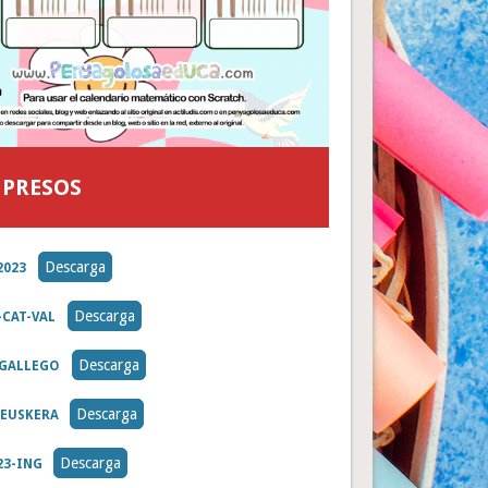
MPRESOS
Descarga
2023
Descarga
-CAT-VAL
Descarga
-GALLEGO
Descarga
-EUSKERA
Descarga
23-ING