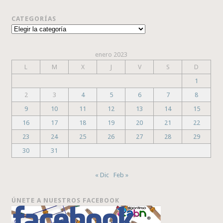
CATEGORÍAS
Categorías
enero 2023
L
M
X
J
V
S
D
1
2
3
4
5
6
7
8
9
10
11
12
13
14
15
16
17
18
19
20
21
22
23
24
25
26
27
28
29
30
31
« Dic
Feb »
ÚNETE A NUESTROS FACEBOOK