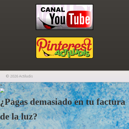
© 2026 Actiludis
×
¿Pagas demasiado en tu factura
de la luz?