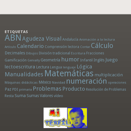
ETIQUETAS
ABN
Agudeza Visual
Andalucía
Animación a la lectura
Cálculo
Calendario
Comprensión lectora
Artículo
Contar
Decimales
División tradicional
Fracciones
Dibujos
Escritura
humor
Juego
Geometría
Infantil
Inglés
Gamificación
Genially
Lógica
lectoescritura
Lectura
Lengua
lenguaje
Matemáticas
Manualidades
multiplicación
numeración
México
Máquinas didácticas
Navidad
operaciones
Problemas
Producto
Paz
PDI
Resolución de Problemas
primaria
Suma
Sumas
Valores
Resta
vídeo