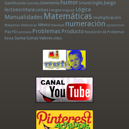
humor
Juego
Geometría
Infantil
Inglés
Gamificación
Genially
Lógica
lectoescritura
Lectura
Lengua
lenguaje
Matemáticas
Manualidades
multiplicación
numeración
México
Máquinas didácticas
Navidad
operaciones
Problemas
Producto
Paz
PDI
Resolución de Problemas
primaria
Suma
Sumas
Valores
Resta
vídeo