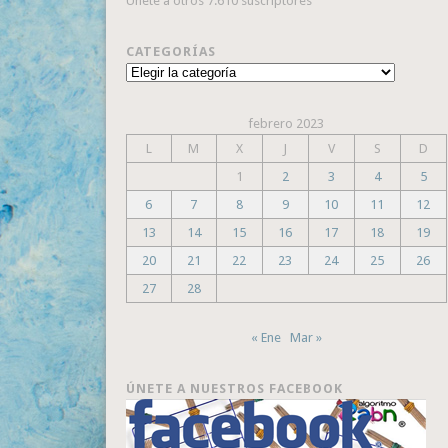
Únete a otros 7.610 suscriptores
CATEGORÍAS
Categorías
febrero 2023
L
M
X
J
V
S
D
1
2
3
4
5
6
7
8
9
10
11
12
13
14
15
16
17
18
19
20
21
22
23
24
25
26
27
28
« Ene
Mar »
ÚNETE A NUESTROS FACEBOOK