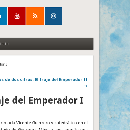
tacto
dor I
s de dos cifras. El traje del Emperador II
→
aje del Emperador I
Primaria Vicente Guerrero y catedrático en el
estado de Guerrero, México, nos remite una