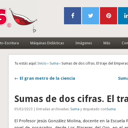
to-Escritura
Máquinas Didácticas
Imágenes
Más
Con
Tu estás aquí:
Inicio
›
Suma
› Sumas de dos cifras. El traje del Empera
← El gran metro de la ciencia
Suma
Sumas de dos cifras. El tr
05/02/2023 | Entradas archivadas:
Suma
y etiquetado con
Suma
El Profesor Jesús González Molina, docente en la Escuela 
nivel de posgrados, desde Los Placeres del Oro, en el 