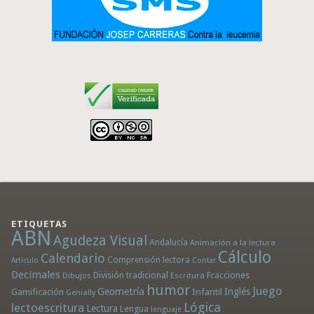
ETIQUETAS
ABN
Agudeza Visual
Andalucía
Animación a la lectura
Cálculo
Calendario
Comprensión lectora
Artículo
Contar
Decimales
División tradicional
Fracciones
Dibujos
Escritura
humor
Juego
Geometría
Infantil
Inglés
Gamificación
Genially
Lógica
lectoescritura
Lectura
Lengua
lenguaje