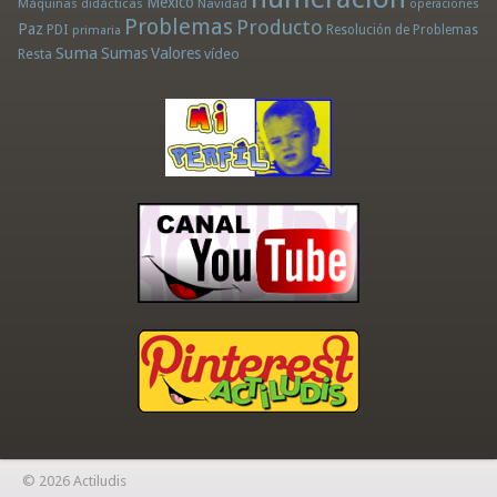
México
Máquinas didácticas
Navidad
operaciones
Problemas
Producto
Paz
PDI
Resolución de Problemas
primaria
Suma
Sumas
Valores
Resta
vídeo
© 2026 Actiludis