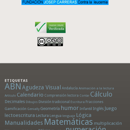
ETIQUETAS
ABN
Agudeza Visual
Andalucía
Animación a la lectura
Cálculo
Calendario
Comprensión lectora
Artículo
Contar
Decimales
División tradicional
Fracciones
Dibujos
Escritura
humor
Juego
Geometría
Infantil
Inglés
Gamificación
Genially
Lógica
lectoescritura
Lectura
Lengua
lenguaje
Matemáticas
Manualidades
multiplicación
numeración