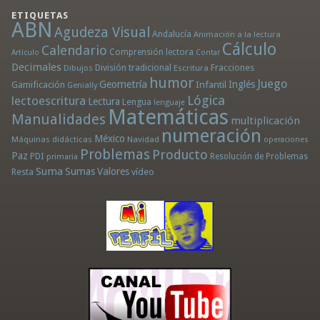
ETIQUETAS
ABN
Agudeza Visual
Andalucía
Animación a la lectura
Cálculo
Calendario
Comprensión lectora
Artículo
Contar
Decimales
División tradicional
Fracciones
Dibujos
Escritura
humor
Juego
Geometría
Infantil
Inglés
Gamificación
Genially
Lógica
lectoescritura
Lectura
Lengua
lenguaje
Matemáticas
Manualidades
multiplicación
numeración
México
Máquinas didácticas
Navidad
operaciones
Problemas
Producto
Paz
PDI
Resolución de Problemas
primaria
Suma
Sumas
Valores
Resta
vídeo