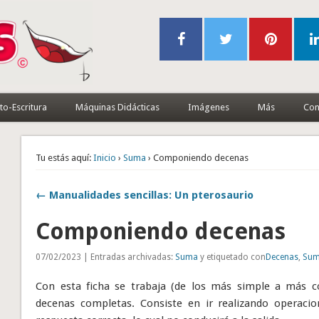
to-Escritura
Máquinas Didácticas
Imágenes
Más
Con
Tu estás aquí:
Inicio
›
Suma
› Componiendo decenas
← Manualidades sencillas: Un pterosaurio
Componiendo decenas
07/02/2023 | Entradas archivadas:
Suma
y etiquetado con
Decenas
,
Sum
Con esta ficha se trabaja (de los más simple a más
decenas completas. Consiste en ir realizando operacio