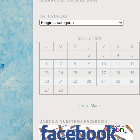
Únete a otros 7.610 suscriptores
CATEGORÍAS
Categorías
febrero 2023
L
M
X
J
V
S
D
1
2
3
4
5
6
7
8
9
10
11
12
13
14
15
16
17
18
19
20
21
22
23
24
25
26
27
28
« Ene
Mar »
ÚNETE A NUESTROS FACEBOOK