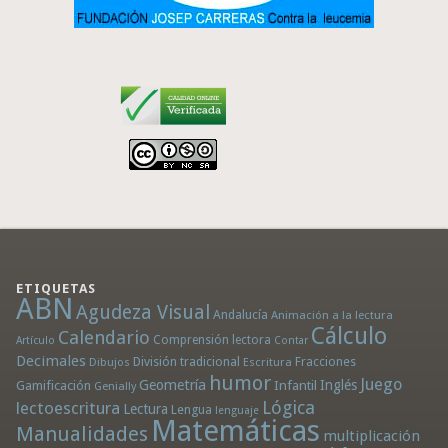
ETIQUETAS
ABN
Agudeza Visual
Andalucía
Animación a la lectura
Cálculo
Calendario
Comprensión lectora
Artículo
Contar
Decimales
División tradicional
Fracciones
Dibujos
Escritura
humor
Juego
Geometría
Infantil
Inglés
Gamificación
Genially
Lógica
lectoescritura
Lectura
Lengua
lenguaje
Matemáticas
Manualidades
multiplicación