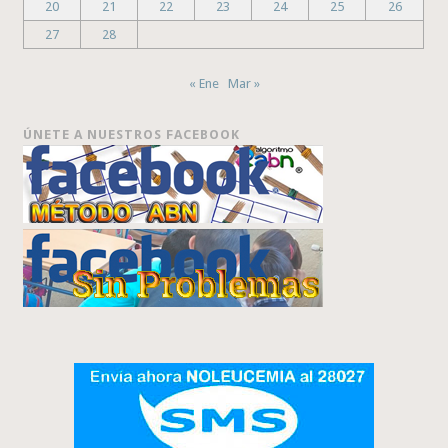
20
21
22
23
24
25
26
27
28
« Ene
Mar »
ÚNETE A NUESTROS FACEBOOK