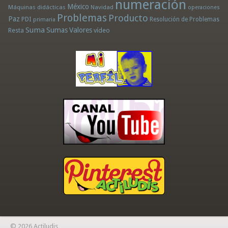
numeración
México
Máquinas didácticas
Navidad
operaciones
Problemas
Producto
Paz
PDI
Resolución de Problemas
primaria
Suma
Sumas
Valores
Resta
vídeo
© 2026 Actiludis