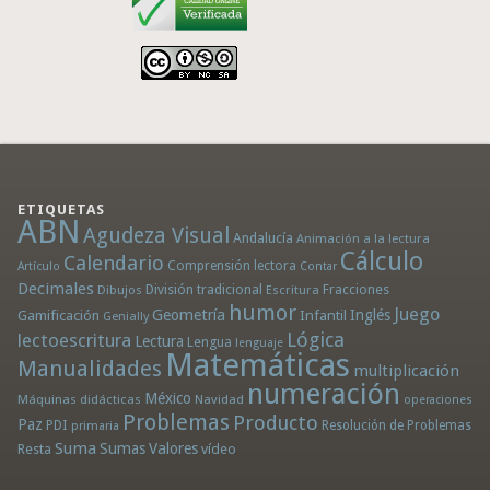
ETIQUETAS
ABN
Agudeza Visual
Andalucía
Animación a la lectura
Cálculo
Calendario
Comprensión lectora
Artículo
Contar
Decimales
División tradicional
Fracciones
Dibujos
Escritura
humor
Juego
Geometría
Infantil
Inglés
Gamificación
Genially
Lógica
lectoescritura
Lectura
Lengua
lenguaje
Matemáticas
Manualidades
multiplicación
numeración
México
Máquinas didácticas
Navidad
operaciones
Problemas
Producto
Paz
PDI
Resolución de Problemas
primaria
Suma
Sumas
Valores
Resta
vídeo