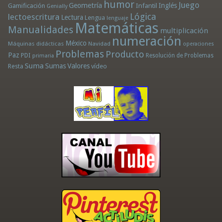
humor
Juego
Geometría
Infantil
Inglés
Gamificación
Genially
Lógica
lectoescritura
Lectura
Lengua
lenguaje
Matemáticas
Manualidades
multiplicación
numeración
México
Máquinas didácticas
Navidad
operaciones
Problemas
Producto
Paz
PDI
Resolución de Problemas
primaria
Suma
Sumas
Valores
Resta
vídeo