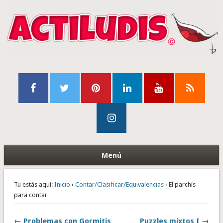
Menú
Tu estás aquí:
Inicio
›
Contar/Clasificar/Equivalencias
› El parchís
para contar
← Problemas con Gormitis
Puzzles mixtos I →