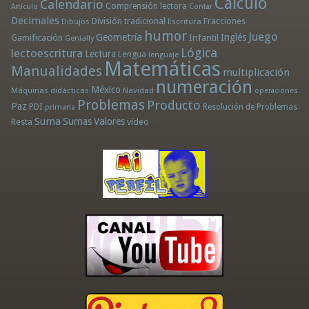
Cálculo
Calendario
Comprensión lectora
Artículo
Contar
Decimales
División tradicional
Fracciones
Dibujos
Escritura
humor
Juego
Geometría
Infantil
Inglés
Gamificación
Genially
Lógica
lectoescritura
Lectura
Lengua
lenguaje
Matemáticas
Manualidades
multiplicación
numeración
México
Máquinas didácticas
Navidad
operaciones
Problemas
Producto
Paz
PDI
Resolución de Problemas
primaria
Suma
Sumas
Valores
Resta
vídeo