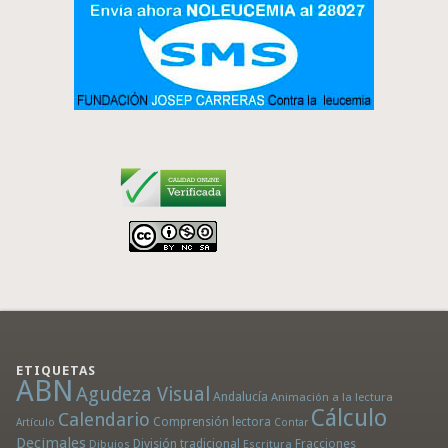
ETIQUETAS
ABN
Agudeza Visual
Andalucía
Animación a la lectura
Cálculo
Calendario
Comprensión lectora
Artículo
Contar
Decimales
División tradicional
Fracciones
Dibujos
Escritura