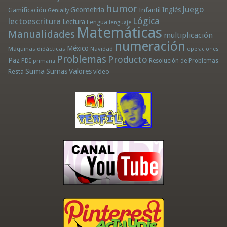
humor
Juego
Geometría
Infantil
Inglés
Gamificación
Genially
Lógica
lectoescritura
Lectura
Lengua
lenguaje
Matemáticas
Manualidades
multiplicación
numeración
México
Máquinas didácticas
Navidad
operaciones
Problemas
Producto
Paz
PDI
Resolución de Problemas
primaria
Suma
Sumas
Valores
Resta
vídeo