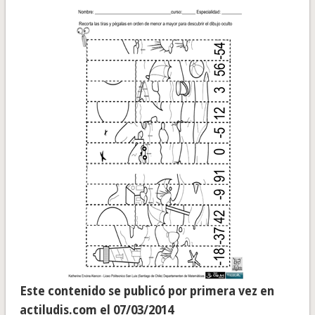
Este contenido se publicó por primera vez en
actiludis.com el 07/03/2014