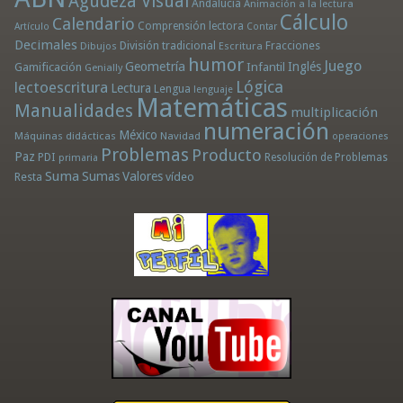
Agudeza Visual
Andalucía
Animación a la lectura
Cálculo
Calendario
Comprensión lectora
Artículo
Contar
Decimales
División tradicional
Fracciones
Dibujos
Escritura
humor
Juego
Geometría
Infantil
Inglés
Gamificación
Genially
Lógica
lectoescritura
Lectura
Lengua
lenguaje
Matemáticas
Manualidades
multiplicación
numeración
México
Máquinas didácticas
Navidad
operaciones
Problemas
Producto
Paz
PDI
Resolución de Problemas
primaria
Suma
Sumas
Valores
Resta
vídeo