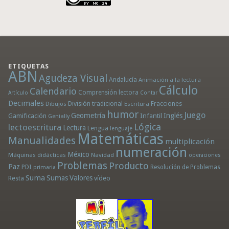
ETIQUETAS
ABN
Agudeza Visual
Andalucía
Animación a la lectura
Cálculo
Calendario
Comprensión lectora
Artículo
Contar
Decimales
División tradicional
Fracciones
Dibujos
Escritura
humor
Juego
Geometría
Infantil
Inglés
Gamificación
Genially
Lógica
lectoescritura
Lectura
Lengua
lenguaje
Matemáticas
Manualidades
multiplicación
numeración
México
Máquinas didácticas
Navidad
operaciones
Problemas
Producto
Paz
PDI
Resolución de Problemas
primaria
Suma
Sumas
Valores
Resta
vídeo