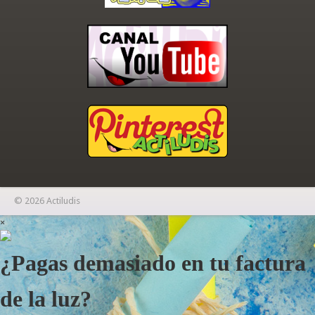
© 2026 Actiludis
×
¿Pagas demasiado en tu factura
de la luz?