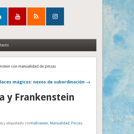
tacto
nstein con manualidad de pinzas
laces mágicos: nexos de subordinación →
a y Frankenstein
es
y etiquetado con
Halloween
,
Manualidad
,
Pinzas
,