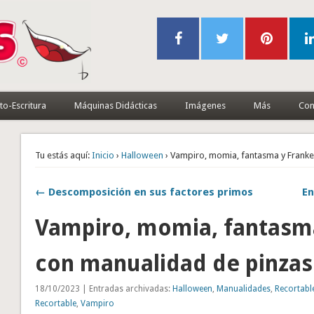
to-Escritura
Máquinas Didácticas
Imágenes
Más
Con
Tu estás aquí:
Inicio
›
Halloween
› Vampiro, momia, fantasma y Franke
← Descomposición en sus factores primos
En
Vampiro, momia, fantasm
con manualidad de pinzas
18/10/2023 | Entradas archivadas:
Halloween
,
Manualidades
,
Recortabl
Recortable
,
Vampiro