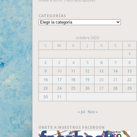
Únete a otros 7.609 suscriptores
CATEGORÍAS
Categorías
octubre 2023
L
M
X
J
V
S
D
1
2
3
4
5
6
7
8
9
10
11
12
13
14
15
16
17
18
19
20
21
22
23
24
25
26
27
28
29
30
31
« Jul
Nov »
ÚNETE A NUESTROS FACEBOOK