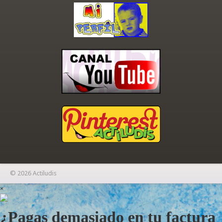
© 2026 Actiludis
×
¿Pagas demasiado en tu factura