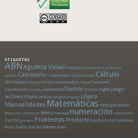
ETIQUETAS
ABN
Agudeza Visual
Andalucía
Animación a la lectura
Cálculo
Calendario
Comprensión lectora
Artículo
Contar
Decimales
División tradicional
Fracciones
Dibujos
Escritura
humor
Juego
Geometría
Infantil
Inglés
Gamificación
Genially
Lógica
lectoescritura
Lectura
Lengua
lenguaje
Matemáticas
Manualidades
multiplicación
numeración
México
Máquinas didácticas
Navidad
operaciones
Problemas
Producto
Paz
PDI
Resolución de Problemas
primaria
Suma
Sumas
Valores
Resta
vídeo