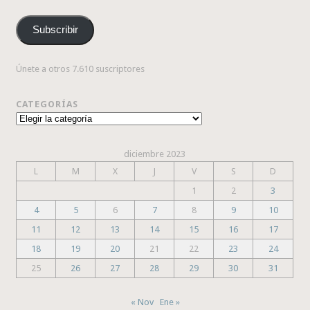
de
correo
Subscribir
electrónico
Únete a otros 7.610 suscriptores
CATEGORÍAS
Categorías
diciembre 2023
L
M
X
J
V
S
D
1
2
3
4
5
6
7
8
9
10
11
12
13
14
15
16
17
18
19
20
21
22
23
24
25
26
27
28
29
30
31
« Nov
Ene »