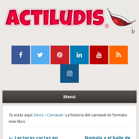
Menú
Tu estás aquí:
Inicio
›
Carnaval
› La historia del carnaval en formato
mini libro
← Lecturas cortas en
Nomola y el baile de