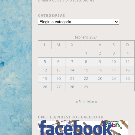
Únete a otros 7.610 suscriptores
CATEGORÍAS
Categorías
febrero 2024
L
M
X
J
V
S
D
1
2
3
4
5
6
7
8
9
10
11
12
13
14
15
16
17
18
19
20
21
22
23
24
25
26
27
28
29
« Ene
Mar »
ÚNETE A NUESTROS FACEBOOK