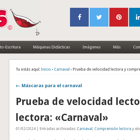
to-Escritura
Máquinas Didácticas
Imágenes
Más
Con
Tu estás aquí:
Inicio
›
Carnaval
› Prueba de velocidad lectora y compre
← Máscaras para el carnaval
Prueba de velocidad lect
lectora: «Carnaval»
01/02/2024 | Entradas archivadas:
Carnaval
,
Comprensión lectora
y et