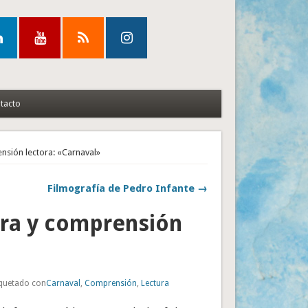
tacto
nsión lectora: «Carnaval»
Filmografía de Pedro Infante →
ora y comprensión
iquetado con
Carnaval
,
Comprensión
,
Lectura