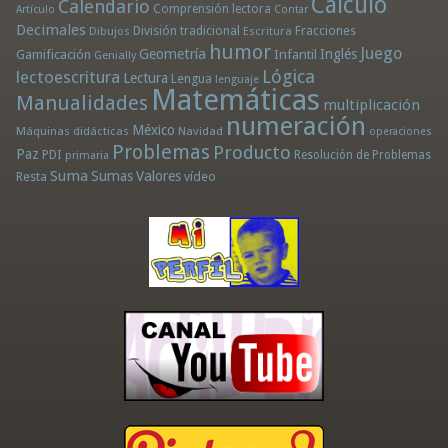
Cálculo
Calendario
Comprensión lectora
Artículo
Contar
Decimales
División tradicional
Fracciones
Dibujos
Escritura
humor
Juego
Geometría
Infantil
Inglés
Gamificación
Genially
Lógica
lectoescritura
Lectura
Lengua
lenguaje
Matemáticas
Manualidades
multiplicación
numeración
México
Máquinas didácticas
Navidad
operaciones
Problemas
Producto
Paz
PDI
Resolución de Problemas
primaria
Suma
Sumas
Valores
Resta
vídeo