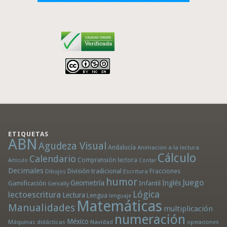
ETIQUETAS
ABN
Agudeza Visual
Andalucía
Animación a la lectura
Cálculo
Calendario
Comprensión lectora
Artículo
Contar
Decimales
División tradicional
Fracciones
Dibujos
Escritura
humor
Juego
Geometría
Infantil
Inglés
Gamificación
Genially
Lógica
lectoescritura
Lectura
Lengua
lenguaje
Matemáticas
Manualidades
multiplicación
numeración
México
Máquinas didácticas
Navidad
operaciones