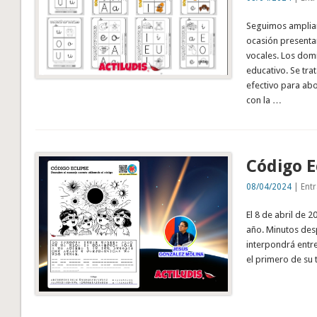
Seguimos amplian
ocasión presenta
vocales. Los dom
educativo. Se tra
efectivo para ab
con la …
Código E
08/04/2024
| Entr
El 8 de abril de
año. Minutos desp
interpondrá entre 
el primero de su 