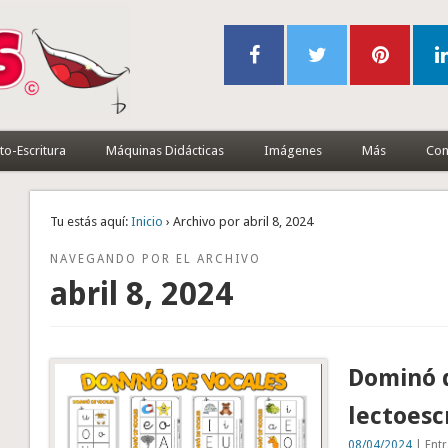
to-Escritura
Máquinas Didácticas
Imágenes
Más
Con
Tu estás aquí:
Inicio
› Archivo por abril 8, 2024
NAVEGANDO POR EL ARCHIVO
abril 8, 2024
Dominó d
lectoesc
08/04/2024
| Entr