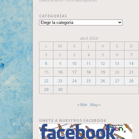
Únete a otros 7.610 suscriptores
CATEGORÍAS
Categorías
abril 2024
L
M
X
J
V
S
D
1
2
3
4
5
6
7
8
9
10
11
12
13
14
15
16
17
18
19
20
21
22
23
24
25
26
27
28
29
30
« Mar
May »
ÚNETE A NUESTROS FACEBOOK