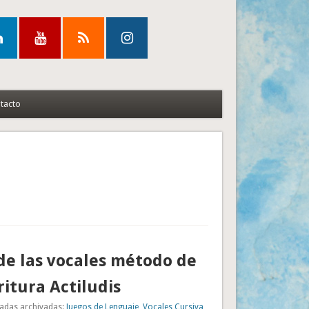
tacto
e las vocales método de
ritura Actiludis
adas archivadas:
Juegos de Lenguaje
,
Vocales Cursiva