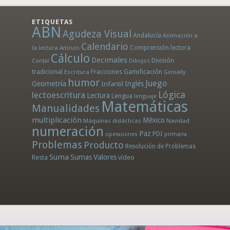
ETIQUETAS
ABN
Agudeza Visual
Andalucía
Animación a
Calendario
la lectura
Comprensión lectora
Artículo
Cálculo
Decimales
División
Dibujos
Contar
tradicional
Fracciones
Gamificación
Escritura
Genially
humor
Juego
Geometría
Infantil
Inglés
Lógica
lectoescritura
Lectura
Lengua
lenguaje
Matemáticas
Manualidades
multiplicación
México
Máquinas didácticas
Navidad
numeración
Paz
PDI
operaciones
primaria
Problemas
Producto
Resolución de Problemas
Suma
Sumas
Valores
Resta
vídeo