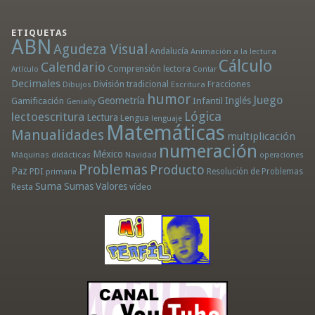
ETIQUETAS
ABN
Agudeza Visual
Andalucía
Animación a la lectura
Cálculo
Calendario
Comprensión lectora
Artículo
Contar
Decimales
División tradicional
Fracciones
Dibujos
Escritura
humor
Juego
Geometría
Infantil
Inglés
Gamificación
Genially
Lógica
lectoescritura
Lectura
Lengua
lenguaje
Matemáticas
Manualidades
multiplicación
numeración
México
Máquinas didácticas
Navidad
operaciones
Problemas
Producto
Paz
PDI
Resolución de Problemas
primaria
Suma
Sumas
Valores
Resta
vídeo